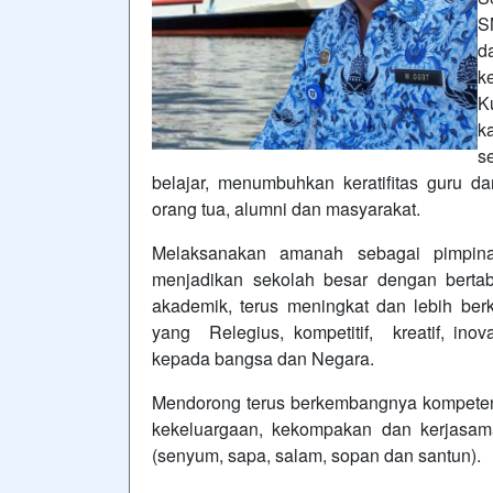
S
d
k
K
k
s
belajar, menumbuhkan keratifitas guru da
orang tua, alumni dan masyarakat.
Melaksanakan amanah sebagai pimpina
menjadikan sekolah besar dengan berta
akademik, terus meningkat dan lebih be
yang Relegius, kompetitif, kreatif, ino
kepada bangsa dan Negara.
Mendorong terus berkembangnya kompetens
kekeluargaan, kekompakan dan kerjasa
(senyum, sapa, salam, sopan dan santun).