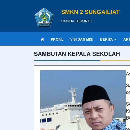
SMKN 2 SUNGAILIAT
SKANDA_BERSINAR
PROFIL
VISI DAN MISI
BERITA
ART
SAMBUTAN KEPALA SEKOLAH
A
S
s
S
K
Be
S