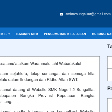
smkn2sungailiat@gmail.com
IKEL
E-MONEV KBM
PENGUMUMAN KELULUSAN
HUBUNGI KA
T
ssalamu’alaikum Warahmatullahi Wabarakatuh.
alam sejahtera, tetap semangat dan semoga kita
elalu dalam lindungan dan Ridho Allah SWT.
P
elamat datang di Website SMK Negeri 2 Sungailiat
abupaten Bangka Provinsi Kepulauan Bangka
litung.
ebagai media informasi dan komunikasi Website