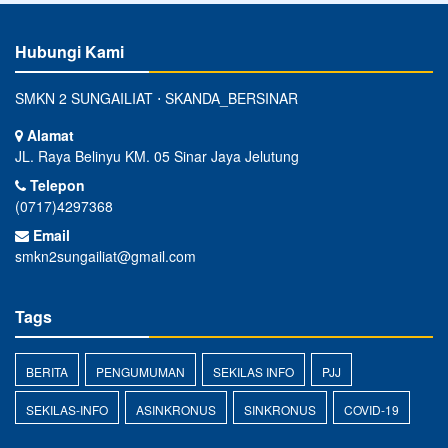
Hubungi Kami
SMKN 2 SUNGAILIAT ⋅ SKANDA_BERSINAR
Alamat
JL. Raya Belinyu KM. 05 Sinar Jaya Jelutung
Telepon
(0717)4297368
Email
smkn2sungailiat@gmail.com
Tags
BERITA
PENGUMUMAN
SEKILAS INFO
PJJ
SEKILAS-INFO
ASINKRONUS
SINKRONUS
COVID-19