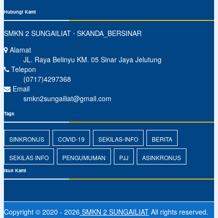
Hubungi Kami
SMKN 2 SUNGAILIAT ⋅ SKANDA_BERSINAR
Alamat
JL. Raya Belinyu KM. 05 Sinar Jaya Jelutung
Telepon
(0717)4297368
Email
smkn2sungailiat@gmail.com
Tags
SINKRONUS
COVID-19
SEKILAS-INFO
BERITA
SEKILAS INFO
PENGUMUMAN
PJJ
ASINKRONUS
Ikuti Kami
Copyright © 2020 - 2026
SMKN 2 SUNGAILIAT
All rights reserved.